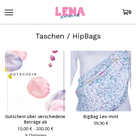
0
Taschen / HipBags
Gutschein über verschiedene
BigBag Leo mint
Beträge ab
59,90
€
10,00
€
- 200,00
€
9 Optionen